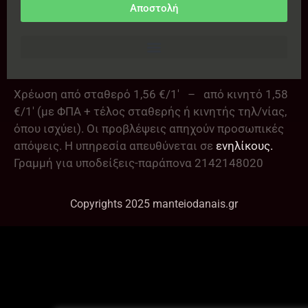
Αποστολή
Χρέωση από σταθερό 1,56 €/1′ – από κινητό 1,58
€/1′ (με ΦΠΑ + τέλος σταθερής ή κινητής τηλ/νίας,
όπου ισχύει). Οι προβλέψεις απηχούν προσωπικές
απόψεις. Η υπηρεσία απευθύνεται σε
ενηλίκους.
Γραμμή για υποδείξεις-παράπονα 2142148020
Copyrights 2025 manteiodanais.gr