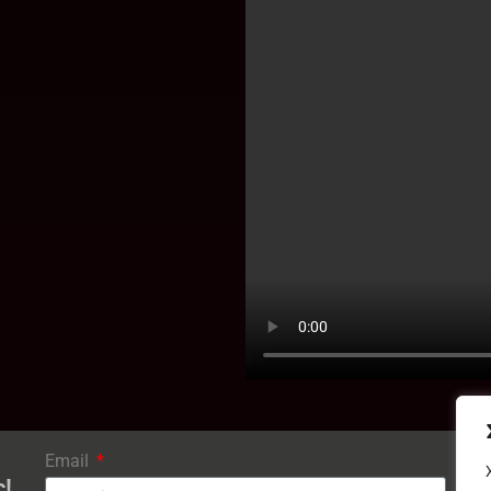
Email
ς!